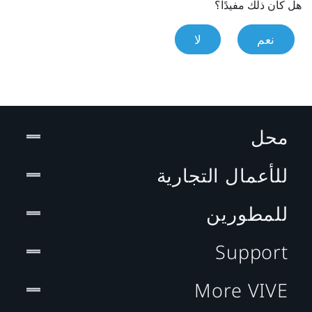
هل كان ذلك مفيدًا؟
نعم
لا
محل
للأعمال التجارية
للمطورين
Support
More VIVE