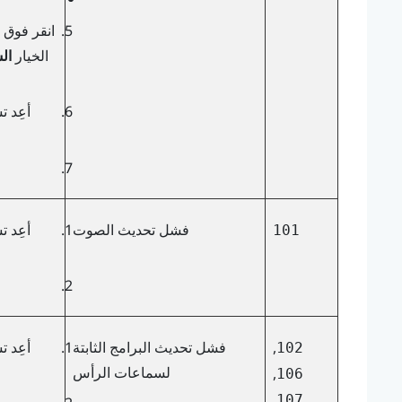
انقر فوق 
الخيار
ال
أعِد 
فشل تحديث الصوت
أعِد 
101
,
فشل تحديث البرامج الثابتة
أعِد 
102
لسماعات الرأس
,
106
,
107