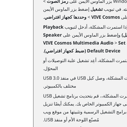
Wind
بزر الماوس الأيمن على
رمز الصوت
>
ت
. في تبويب
تشغيل
إضغط بزر الماوس الأيمن
لى
VIVE Cosmos
>
وحددها كجهاز افتراضي
.
ذا استمرت المشكلة، أدخل لتبويب
Playback
ل)
وإضغط بزر الماوس الأيمن على
Speaker
VIVE Cosmos Multimedia Audio
>
Set
Default Device (ضبط كجهاز افتراضي)
.
ستمرت المشكلة، أعِد تشغيل علبة التوصيلات أو
المحوّل.
إذا استمرت المشكلة، وصل كبل USB في منفذ USB 3.0
مختلف بالكمبيوتر.
إذا استمرت المشكلة،، قم بتحديث برنامج تشغيل USB
لى جهاز الكمبيوتر الخاص بك. يمكنك أيضًا تنزيل
برامج التشغيل الرسمية وتثبيتها من موقع ويب
مُصنّع اللوحة الأم أو منفذ USB.