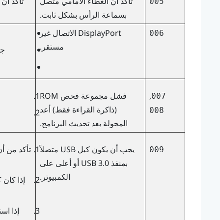
تأكد أن الغطاء الأمامي متصل
تأكد أن
005
بسماعة الرأس بشكل ثابت.
DisplayPort
الاتصال غير
006
مستقر.
جر
,
فشل مجموعة فحص ROM
007
(ذاكرة القراءة فقط) أعد
008
المحولة بعد تحديث البرنامج.
يجب أن يكون كبل USB متصلاً
009
بمنفذ USB 3.0 أو أعلى على
الكمبيوتر.
إذا اس