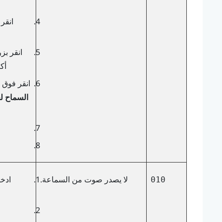
انقر
انقر بز
أك
انقر فوق 
السماح لج
لا يصدر صوت من السماعة.
ادخ
010