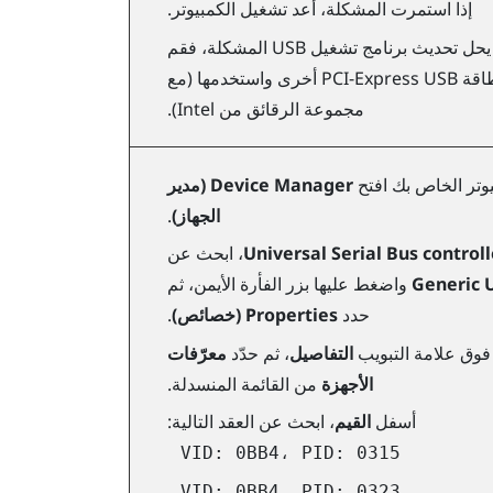
إذا استمرت المشكلة، أعد تشغيل الكمبيوتر.
إذا لم يحل تحديث برنامج تشغيل USB المشكلة، فقم
بشراء بطاقة PCI-Express USB أخرى واستخدمها (مع
مجموعة الرقائق من Intel).
وتر الخاص بك افتح
Device Manager (مدير
الجهاز)
.
Universal Serial Bus controll
، ابحث عن
Generic 
واضغط عليها بزر الفأرة الأيمن، ثم
حدد
Properties (خصائص)
.
 فوق علامة التبويب
التفاصيل
، ثم حدّد
معرّفات
الأجهزة
من القائمة المنسدلة.
أسفل
القيم
، ابحث عن العقد التالية:
VID: 0BB4، PID: 0315
VID: 0BB4، PID: 0323