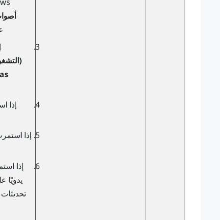
ows
أصوا
ع
إ
(التشغي
 as
إذا ا
يدويًا ع
تحديثات 