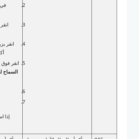
في 
انقر
انقر بز
أك
انقر فوق 
السماح لج