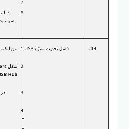
فشل تحديث موزّع USB.
من الكمبي
100
أسفل
ers
USB Hub
انقر