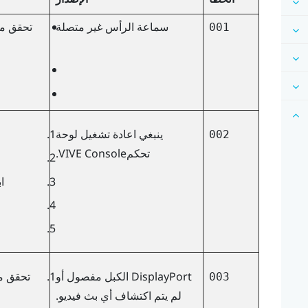
سماعة الرأس غير متصلة
تحقق من
001
ينبغي اعادة تشغيل لوحة
002
تحكم
VIVE Console
.
ا
DisplayPort
الكبل مفصول أو
تحقق م
003
لم يتم اكتشاف أي بث فيديو.