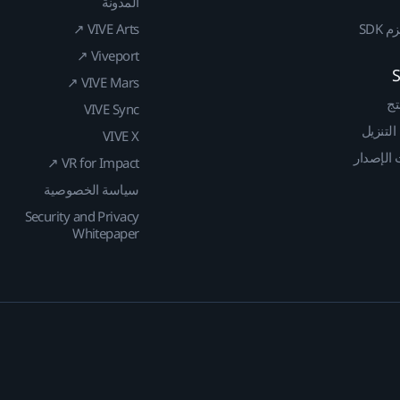
المدونة
SDK
VIVE Arts ↗
Viveport ↗
VIVE Mars ↗
تج
VIVE Sync
 التنزيل
VIVE X
الإصدار
VR for Impact ↗
سياسة الخصوصية
Security and Privacy
Whitepaper