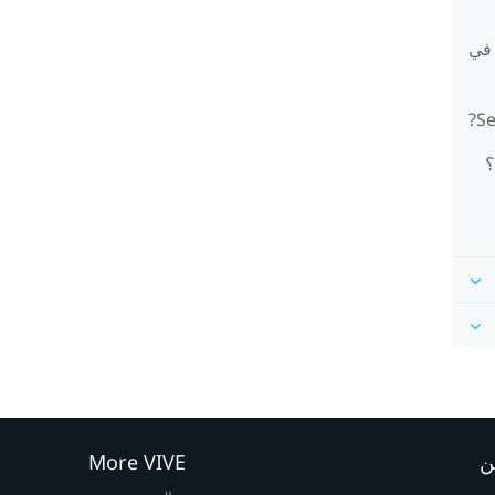
 في
؟
ن
More VIVE