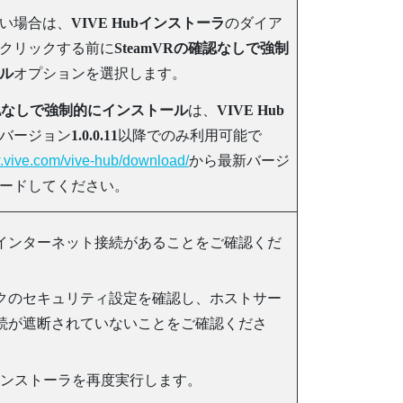
い場合は、
VIVE Hubインストーラ
のダイア
クリックする前に
SteamVRの確認なしで強制
ル
オプションを選択します。
確認なしで強制的にインストール
は、
VIVE Hub
バージョン
1.0.0.11
以降でのみ利用可能で
w.vive.com/vive-hub/download/
から最新バージ
ードしてください。
インターネット接続があることをご確認くだ
クのセキュリティ設定を確認し、ホストサー
続が遮断されていないことをご確認くださ
ンストーラを再度実行します。