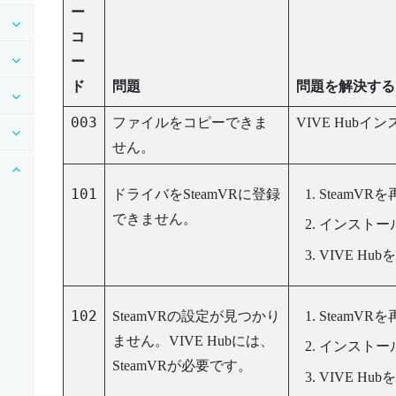
ー
コ
ー
ド
問題
問題を解決する
003
ファイルをコピーできま
VIVE Hub
イン
せん。
101
ドライバをSteamVRに登録
SteamVR
を
できません。
インストー
VIVE Hub
を
リ
102
SteamVRの設定が見つかり
SteamVR
を
ません。
VIVE Hub
には、
インストー
SteamVRが必要です。
VIVE Hub
を