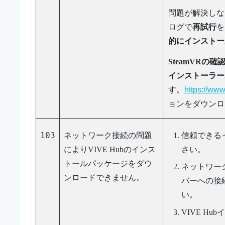
問題が解決しな
ログで
再試行
を
的にインストー
SteamVRの
インストーラー
す。
https://ww
ョンをダウンロ
103
ネットワーク接続の問題
信頼できる
により
VIVE Hub
のインス
さい。
トールパッケージをダウ
ネットワー
ンロードできません。
バーへの接
い。
VIVE Hub
イ