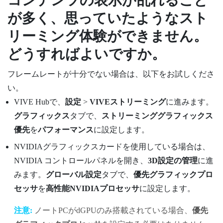
コンテンツの表示が乱れること
が多く、思っていたようなスト
リーミング体験ができません。
どうすればよいですか。
フレームレートが十分でない場合は、以下をお試しくださ
い。
VIVE Hub
で、
設定
>
VIVEストリーミング
に進みます。
グラフィックス
タブで、
ストリーミンググラフィックス
優先
を
パフォーマンス
に設定します。
NVIDIA
グラフィックスカードを使用している場合は、
NVIDIA
コントロールパネルを開き、
3D設定の管理
に進
みます。
グローバル設定
タブで、
優先グラフィックプロ
セッサ
を
高性能NVIDIAプロセッサ
に設定します。
注意:
ノートPCがdGPUのみ搭載されている場合、
優先