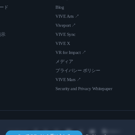
ロード
Blog
VIVE Arts ↗
Viveport ↗
表示
VIVE Sync
VIVE X
VR for Impact ↗
メディア
プライバシー ポリシー
VIVE Mars ↗
Security and Privacy Whitepaper
Location