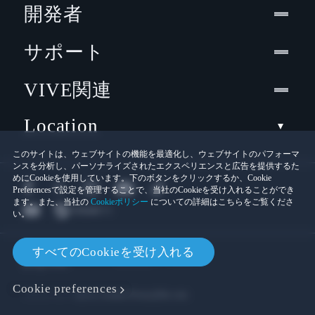
開発者
サポート
VIVE関連
Location
このサイトは、ウェブサイトの機能を最適化し、ウェブサイトのパフォーマ
ンスを分析し、パーソナライズされたエクスペリエンスと広告を提供するた
めにCookieを使用しています。下のボタンをクリックするか、Cookie
Preferencesで設定を管理することで、当社のCookieを受け入れることができ
ます。また、当社の
Cookieポリシー
についての詳細はこちらをご覧くださ
い。
© 2011-2026 HTC Corporation
すべてのCookieを受け入れる
Cookies
法的情報
Cookie preferences
プライバシー連絡先:
Global-Privacy@htc.com