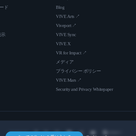
ロード
Blog
VIVE Arts ↗
Viveport ↗
表示
VIVE Sync
VIVE X
VR for Impact ↗
メディア
プライバシー ポリシー
VIVE Mars ↗
Security and Privacy Whitepaper
Location