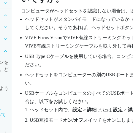
コンピュータがヘッドセットを認識しない場合は、
ヘッドセットがスタンバイモードになっているか（
してください。そうであれば、ヘッドセットボタ
VIVE Focus Vision
で
VIVE有線ストリーミングキッ
VIVE有線ストリーミングケーブル
を取り外して再
USB Type-C
ケーブルを使用している場合、コンピ
ンを
ださい。
。ど
ヘッドセットをコンピューターの別のUSBポート
い。
よう
USBケーブルをコンピュータのすべてのUSBポ
合は、以下をお試しください。
、
ヘッドセット内で、
設定
>
詳細
または
設定
>
詳
って
USB互換モード
オン/オフ
スイッチをオンにしま