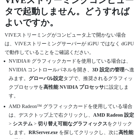
VIVEストリーミング
コンピュー
タで起動しません。どうすれば
よいですか。
VIVEストリーミング
がコンピュータ上で開かない場合
は、
VIVEストリーミング
サーバーが iGPU ではなく dGPU
で動作していることをご確認ください。
NVIDIA®
グラフィックカードを使用している場合は、
NVIDIA コントロールパネルを開き、
3D 設定の管理
へ進
みます。
グローバル設定
タブで、推奨されるグラフィッ
クプロセッサを
高性能 NVIDIA プロセッサ
に設定しま
す。
AMD Radeon™
グラフィックカードを使用している場合
は、デスクトップ上で右クリックし、
AMD Radeon 設定
>
システム
>
切り替え可能なグラフィックス
をクリック
します。
RRServer.exe
を探してクリックし、次に
高性能