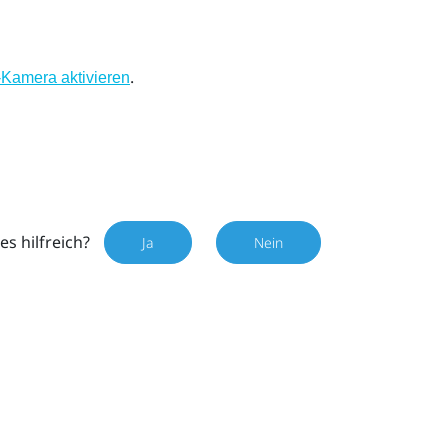
.
-Kamera aktivieren
es hilfreich?
Ja
Nein