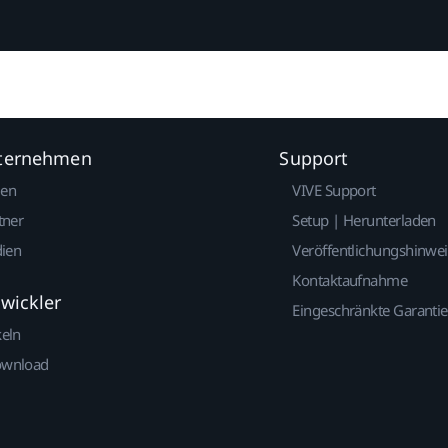
nternehmen
Support
gen
VIVE Support
tner
Setup | Herunterladen
dien
Veröffentlichungshinwe
Kontaktaufnahme
twickler
Eingeschränkte Garantie
keln
ownload