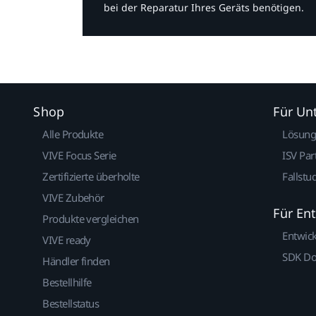
bei der Reparatur Ihres Geräts benötigen.​
Shop
Für U
Alle Produkte
Lösun
VIVE Focus Serie
ISV Par
Zertifizierte überholte
Fallstu
VIVE Zubehör
Für En
Produkte vergleichen
Entwic
VIVE ready
SDK D
Händler finden
Bestellhilfe
Bestellstatus