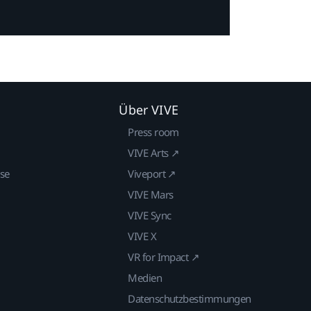
Über VIVE
Press room
VIVE Arts ↗
ise
Viveport ↗
VIVE Mars
VIVE Sync
VIVE X
VR for Impact ↗
Medien
Datenschutzbestimmungen