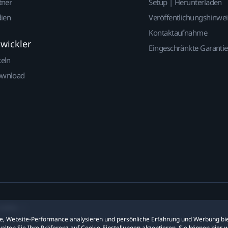
tner
Setup | Herunterladen
dien
Veröffentlichungshinwe
Kontaktaufnahme
twickler
Eingeschränkte Garantie
keln
ownload
ookies
ite, Website-Performance analysieren und persönliche Erfahrung und Werbung bie
alten Sie Ihre Präferenz auf Cookie-Einstellungen akzeptieren. Sie können hier 