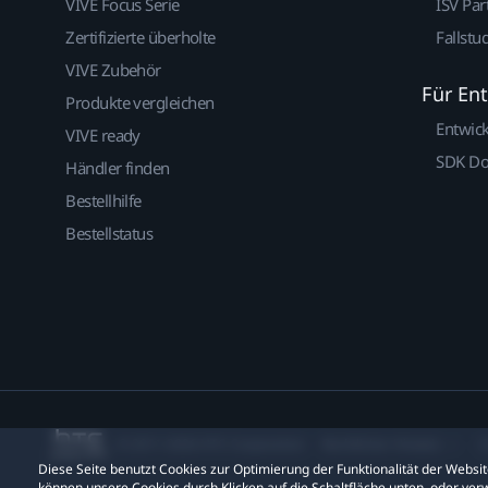
VIVE Focus Serie
ISV Par
Zertifizierte überholte
Fallstu
VIVE Zubehör
Für En
Produkte vergleichen
Entwic
VIVE ready
SDK D
Händler finden
Bestellhilfe
Bestellstatus
© 2011-2026 HTC Corporation
Rechtlicher Hinweis
C
Diese Seite benutzt Cookies zur Optimierung der Funktionalität der Webs
können unsere Cookies durch Klicken auf die Schaltfläche unten, oder verw