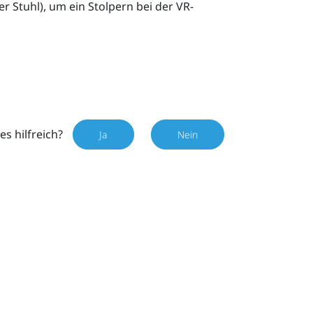
r Stuhl), um ein Stolpern bei der VR-
es hilfreich?
Ja
Nein