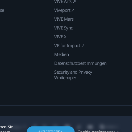
VIVE Arts ↗
ise
Viveport ↗
VIVE Mars
VIVE Sync
VIVE X
VR for Impact ↗
Medien
Datenschutzbestimmungen
Security and Privacy
Whitepaper
ten. Sie
Standort
AKZEPTIEREN
Cookie preferences
weitere