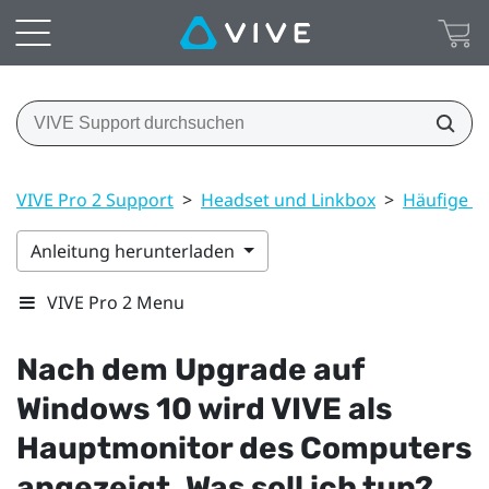
VIVE Pro 2 Support
>
Headset und Linkbox
>
Häufige L
Anleitung herunterladen
VIVE Pro 2 Menu
Nach dem Upgrade auf
Windows
10 wird
VIVE
als
Hauptmonitor des Computers
angezeigt. Was soll ich tun?