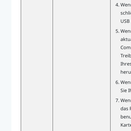
Wenn
schl
USB 
Wenn
aktu
Comp
Trei
Ihre
heru
Wenn
Sie 
Wenn
das 
benu
Karte