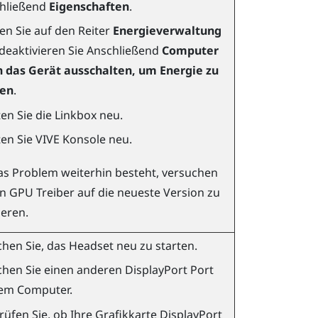
hließend
Eigenschaften
.
ken Sie auf den Reiter
Energieverwaltung
deaktivieren Sie Anschließend
Computer
 das Gerät ausschalten, um Energie zu
ren
.
ten Sie die Linkbox neu.
ten Sie
VIVE Konsole
neu.
s Problem weiterhin besteht, versuchen
en GPU Treiber auf die neueste Version zu
ieren.
hen Sie, das Headset neu zu starten.
chen Sie einen anderen
DisplayPort
Port
rem Computer.
üfen Sie, ob Ihre Grafikkarte
DisplayPort