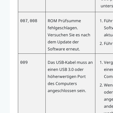
unters
,
ROM Prüfsumme
Führ
007
008
fehlgeschlagen.
Soft
Versuchen Sie es nach
aktu
dem Update der
Führ
Software erneut.
Das USB-Kabel muss an
Verg
009
einen USB 3.0 oder
eine
höherwertigen Port
Comp
des Computers
Wenn
angeschlossen sein.
oder
ange
ande