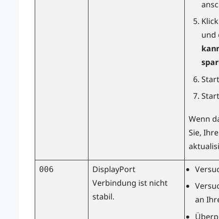
ansc
Klic
und 
kann
spa
Star
Star
Wenn da
Sie, Ihr
aktualis
DisplayPort
Versuc
006
Verbindung ist nicht
Versu
stabil.
an Ih
Überpr