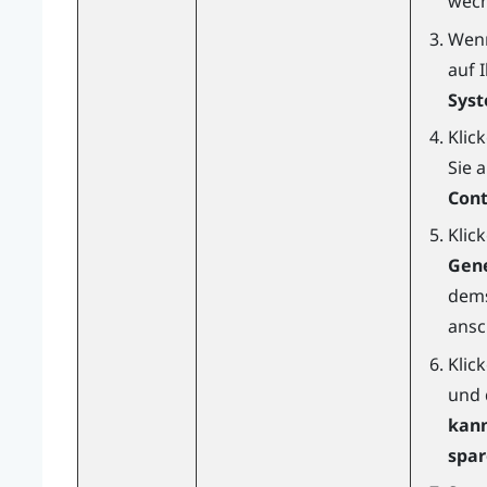
wech
Wenn
auf 
Syst
Klic
Sie 
Cont
Klic
Gene
dems
ansc
Klic
und 
kann
spa