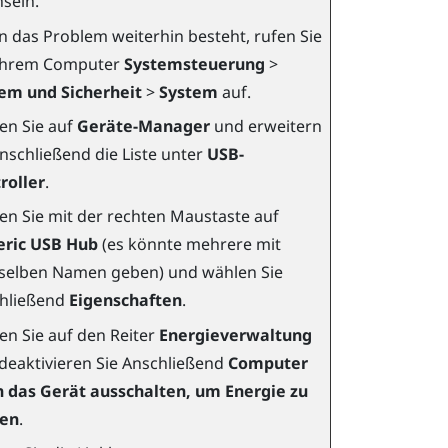
seln.
 das Problem weiterhin besteht, rufen Sie
Ihrem Computer
Systemsteuerung
>
em und Sicherheit
>
System
auf.
ken Sie auf
Geräte-Manager
und erweitern
anschließend die Liste unter
USB-
roller
.
ken Sie mit der rechten Maustaste auf
ric USB Hub
(es könnte mehrere mit
elben Namen geben) und wählen Sie
hließend
Eigenschaften
.
ken Sie auf den Reiter
Energieverwaltung
deaktivieren Sie Anschließend
Computer
 das Gerät ausschalten, um Energie zu
ren
.