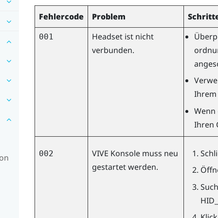
Fehlercode
Problem
Schritt
Headset ist nicht
Überpr
001
verbunden.
ordnu
angesc
Verwe
Ihrem
Wenn d
Ihren
VIVE Konsole
muss neu
Schl
002
ion
gestartet werden.
Öffn
Such
HID_
Klic