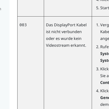
Star
m
Das
DisplayPort
Kabel
Verg
003
ist nicht verbunden
Kabe
oder es wurde kein
ange
Videostream erkannt.
Rufe
Sys
Sys
Klic
Sie 
Cont
Klic
Gene
dems