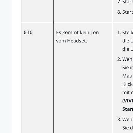
Star
Star
Es kommt kein Ton
Stel
010
vom Headset.
die L
die 
Wenn
Sie 
Maus
Klic
mit 
(VIV
Stan
Wenn
Sie 