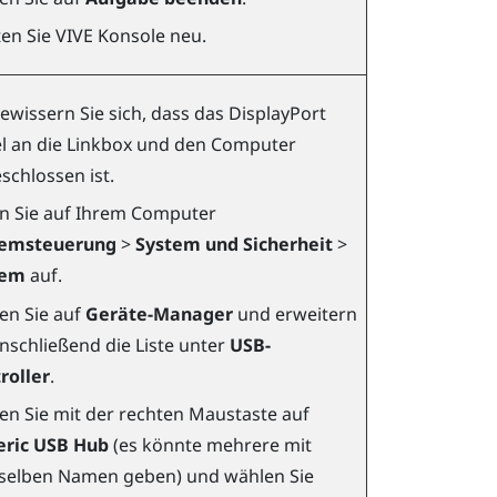
ten Sie
VIVE Konsole
neu.
ewissern Sie sich, dass das
DisplayPort
l an die Linkbox und den Computer
schlossen ist.
n Sie auf Ihrem Computer
temsteuerung
>
System und Sicherheit
>
tem
auf.
ken Sie auf
Geräte-Manager
und erweitern
anschließend die Liste unter
USB-
roller
.
ken Sie mit der rechten Maustaste auf
ric USB Hub
(es könnte mehrere mit
elben Namen geben) und wählen Sie