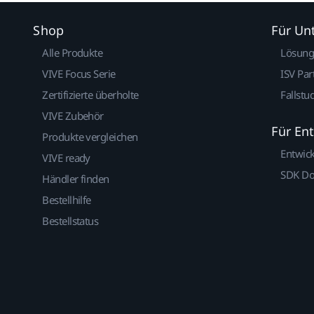
Shop
Für U
Alle Produkte
Lösun
VIVE Focus Serie
ISV Par
Zertifizierte überholte
Fallstu
VIVE Zubehör
Für En
Produkte vergleichen
Entwic
VIVE ready
SDK D
Händler finden
Bestellhilfe
Bestellstatus