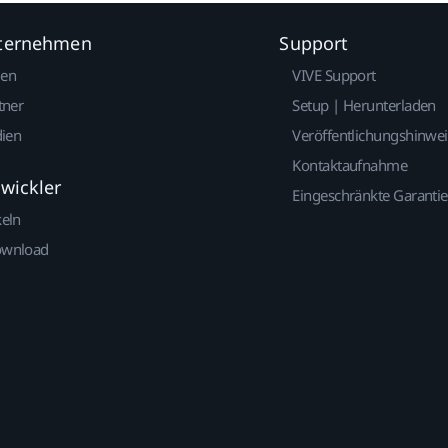
nternehmen
Support
gen
VIVE Support
tner
Setup | Herunterladen
dien
Veröffentlichungshinwe
Kontaktaufnahme
twickler
Eingeschränkte Garantie
keln
ownload