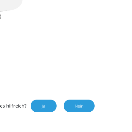
es hilfreich?
Ja
Nein