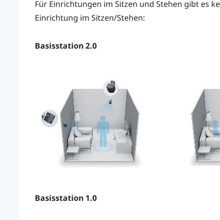
Für Einrichtungen im Sitzen und Stehen gibt es ke
Einrichtung im Sitzen/Stehen:
Basisstation 2.0
Basisstation 1.0