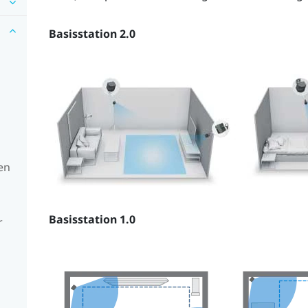
Basisstation 2.0
en
Basisstation 1.0
r