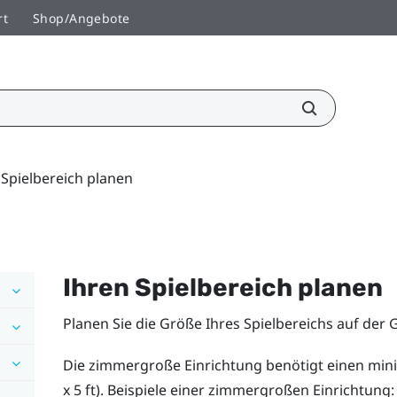
rt
Shop/Angebote
 Spielbereich planen
Ihren
Spielbereich
planen
Planen Sie die Größe Ihres Spielbereichs auf der
Die zimmergroße Einrichtung benötigt einen minima
x 5 ft). Beispiele einer zimmergroßen Einrichtung: