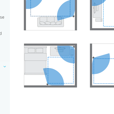
sse
d