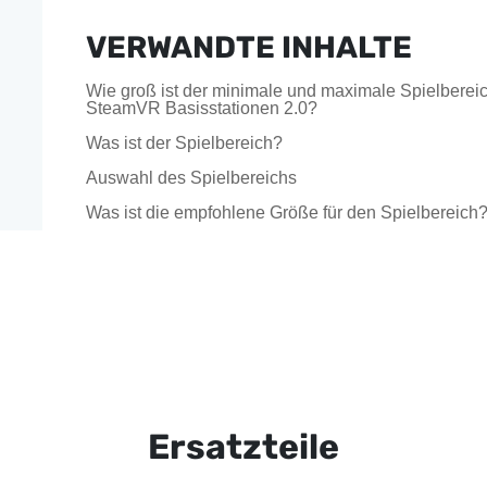
VERWANDTE INHALTE
Wie groß ist der minimale und maximale Spielberei
SteamVR Basisstationen 2.0?
Was ist der Spielbereich?
Auswahl des Spielbereichs
Was ist die empfohlene Größe für den Spielbereich
Ersatzteile