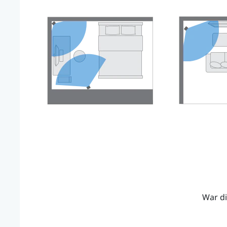
War di