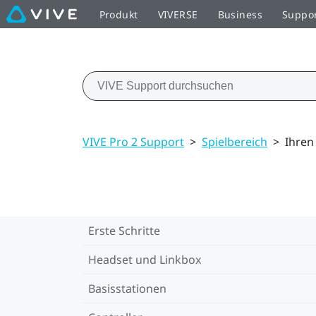
Produkt
VIVERSE
Business
Suppo
VIVE Pro 2 Support
>
Spielbereich
>
Ihren
Erste Schritte
Headset und Linkbox
Basisstationen