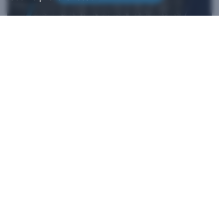
*iFixit ist ein offizieller Partner von HTC und ein autorisierter
Verkäufer von originalgetreuen Teilen. HTC erhebt keine
Ansprüche auf Vollständigkeit in Bezug auf Aussagen externer
Websites. Eigenhändige Reparaturen sollten nur bei Geräte
verwendet werden, deren Garantie abgelaufen ist, da
Reparaturschäden Ihre Standardgarantie beeinträchtigen
können. Bitte wenden Sie sich an den
Kundendienst
, wenn Sie
weitere Informationen oder Hilfe bei der Reparatur Ihres Geräts
benötigen.​
Shop