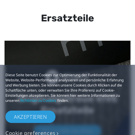
Ersatzteile
Diese Seite benutzt Cookies zur Optimierung der Funktionalität der
Website, Website-Performance analysieren und persönliche Erfahrung
und Werbung bieten. Sie können unsere Cookies durch Klicken auf die
Schaltfläche unten, oder verwalten Sie Ihre Präferenz auf Cookie-
Originalgetreue VIVE
Einstellungen akzeptieren. Sie können hier weitere Informationen zu
unseren
Richtlinien zu Cookies
finden.
Ersatzteile
AKZEPTIEREN
Jetzt kaufen bei iFixit​
Cookie preferences