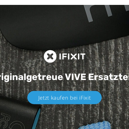
iginalgetreue VIVE
Ersatzte
Jetzt kaufen bei iFixit​