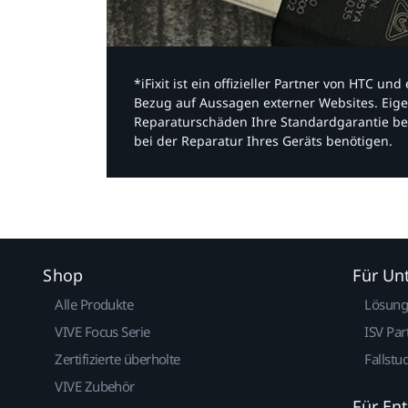
*iFixit ist ein offizieller Partner von HTC u
Bezug auf Aussagen externer Websites. Eige
Reparaturschäden Ihre Standardgarantie be
bei der Reparatur Ihres Geräts benötigen.​
Shop
Für U
Alle Produkte
Lösun
VIVE Focus Serie
ISV Par
Zertifizierte überholte
Fallstu
VIVE Zubehör
Für En