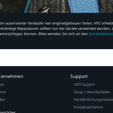
nd ein autorisierter Verkäufer von originalgetreuen Teilen. HTC erhe
nhändige Reparaturen sollten nur bei Geräte verwendet werden, d
einträchtigen können. Bitte wenden Sie sich an den
Kundendienst
nternehmen
Support
gen
VIVE Support
tner
Setup | Herunterladen
dien
Veröffentlichungshinwe
Kontaktaufnahme
twickler