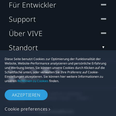
Für Entwickler
Support
Über VIVE
Standort
Diese Seite benutzt Cookies zur Optimierung der Funktionalität der
Website, Website-Performance analysieren und persönliche Erfahrung
und Werbung bieten. Sie können unsere Cookies durch Klicken auf die
Schaltfläche unten, oder verwalten Sie Ihre Präferenz auf Cookie-
Einstellungen akzeptieren. Sie können hier weitere Informationen zu
unseren
Richtlinien zu Cookies
finden.
© 2011-2026 HTC Corporation
AKZEPTIEREN
Rechtlicher Hinweis
Cookies
Cookie preferences
Datenschutzkontakt:
Global-Privacy@htc.com