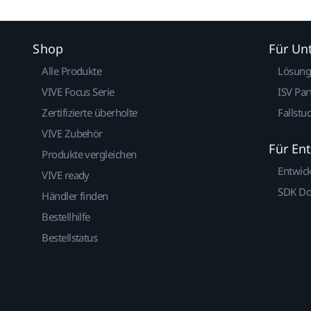
Shop
Für U
Alle Produkte
Lösun
VIVE Focus Serie
ISV Par
Zertifizierte überholte
Fallstu
VIVE Zubehör
Für En
Produkte vergleichen
Entwic
VIVE ready
SDK D
Händler finden
Bestellhilfe
Bestellstatus