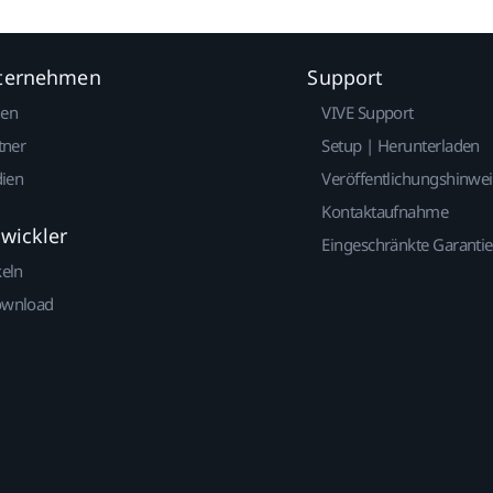
nternehmen
Support
gen
VIVE Support
tner
Setup | Herunterladen
dien
Veröffentlichungshinwe
Kontaktaufnahme
twickler
Eingeschränkte Garantie
keln
ownload