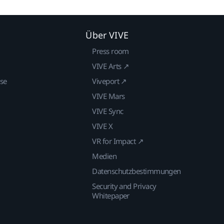
Über VIVE
Press room
VIVE Arts ↗
ise
Viveport ↗
VIVE Mars
VIVE Sync
VIVE X
VR for Impact ↗
Medien
Datenschutzbestimmungen
Security and Privacy
Whitepaper