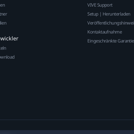
gen
VIVE Support
tner
Setup | Herunterladen
dien
Veröffentlichungshinwe
Kontaktaufnahme
twickler
Eingeschränkte Garantie
keln
ownload