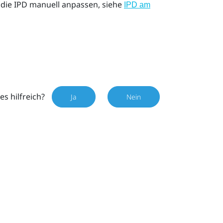
 die IPD manuell anpassen, siehe
IPD am
es hilfreich?
Ja
Nein