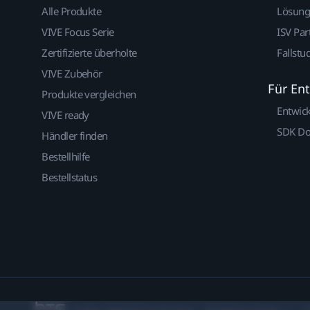
Alle Produkte
Lösun
VIVE Focus Serie
ISV Par
Zertifizierte überholte
Fallstu
VIVE Zubehör
Für En
Produkte vergleichen
Entwic
VIVE ready
SDK D
Händler finden
Bestellhilfe
Bestellstatus