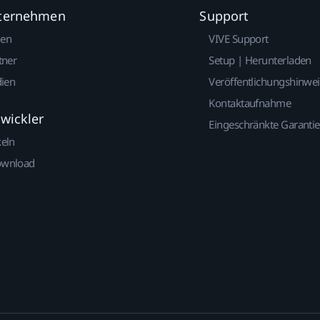
nternehmen
Support
gen
VIVE Support
tner
Setup | Herunterladen
dien
Veröffentlichungshinwe
Kontaktaufnahme
twickler
Eingeschränkte Garantie
keln
ownload