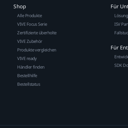
Shop
Für U
Alle Produkte
Lösun
VIVE Focus Serie
ISV Par
Zertifizierte überholte
Fallstu
VIVE Zubehör
Für En
Produkte vergleichen
Entwic
VIVE ready
SDK D
Händler finden
Bestellhilfe
Bestellstatus