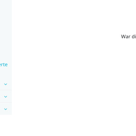
War di
erte