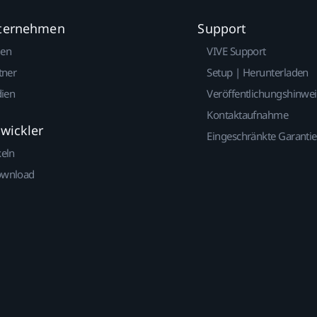
nternehmen
Support
gen
VIVE Support
tner
Setup | Herunterladen
dien
Veröffentlichungshinwe
Kontaktaufnahme
twickler
Eingeschränkte Garantie
keln
ownload