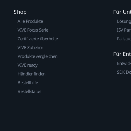
Shop
Für U
Alle Produkte
Lösun
VIVE Focus Serie
ISV Par
Zertifizierte überholte
Fallstu
VIVE Zubehör
Für En
Produkte vergleichen
Entwic
VIVE ready
SDK D
Händler finden
Bestellhilfe
Bestellstatus