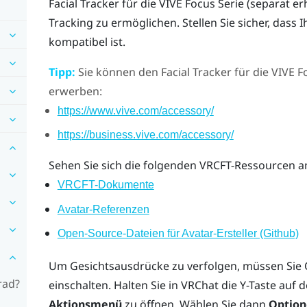
Facial Tracker für die VIVE Focus Serie
(separat erh
Tracking zu ermöglichen. Stellen Sie sicher, dass
kompatibel ist.
Tipp:
Sie können den
Facial Tracker für die VIVE F
erwerben:
https://www.vive.com/accessory/
https://business.vive.com/accessory/
Sehen Sie sich die folgenden VRCFT-Ressourcen a
VRCFT-Dokumente
Avatar-Referenzen
Open-Source-Dateien für Avatar-Ersteller (Github)
Um Gesichtsausdrücke zu verfolgen, müssen Sie 
rad?
einschalten. Halten Sie in
VRChat
die
Y
-Taste auf 
Aktionsmenü
zu öffnen. Wählen Sie dann
Optio