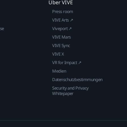
Über VIVE
Press room
VIVE Arts ↗
ise
Viveport ↗
VIVE Mars
VIVE Sync
VIVE X
VR for Impact ↗
Medien
Datenschutzbestimmungen
Security and Privacy
Whitepaper