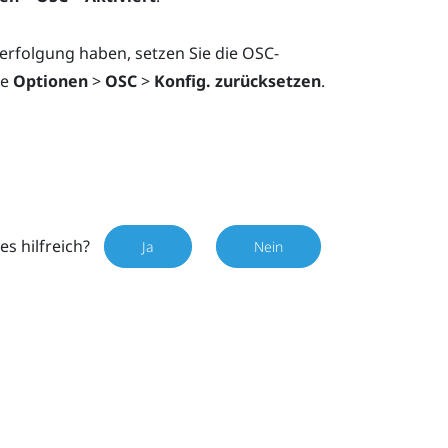
rfolgung haben, setzen Sie die OSC-
ie
Optionen
>
OSC
>
Konfig. zurücksetzen
.
es hilfreich?
Ja
Nein