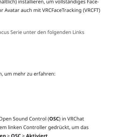
ältlich) installieren, um vollständiges Face-
 Ihr Avatar auch mit VRCFaceTracking (VRCFT)
ocus Serie
unter den folgenden Links
n, um mehr zu erfahren:
Open Sound Control (
OSC
) in
VRChat
dem linken Controller gedrückt, um das
nen
>
OSC
>
Aktiviert
.