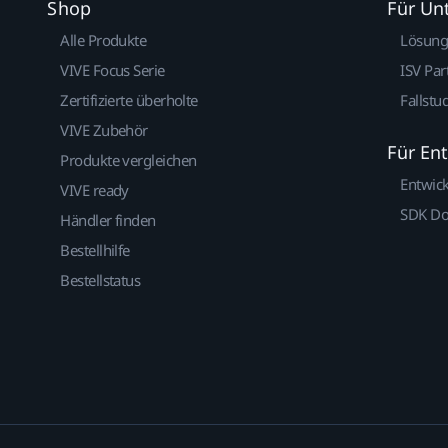
Shop
Für U
Alle Produkte
Lösun
VIVE Focus Serie
ISV Par
Zertifizierte überholte
Fallstu
VIVE Zubehör
Für En
Produkte vergleichen
Entwic
VIVE ready
SDK D
Händler finden
Bestellhilfe
Bestellstatus