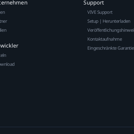
nternehmen
Support
gen
VIVE Support
tner
Setup | Herunterladen
dien
Veröffentlichungshinwe
Kontaktaufnahme
twickler
Eingeschränkte Garantie
keln
ownload