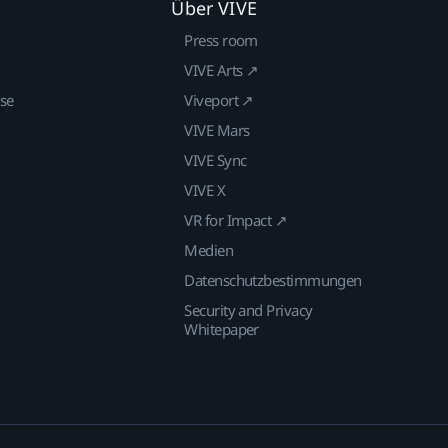
Über VIVE
Press room
VIVE Arts ↗
ise
Viveport ↗
VIVE Mars
VIVE Sync
VIVE X
VR for Impact ↗
Medien
Datenschutzbestimmungen
Security and Privacy
Whitepaper