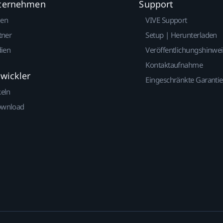
nternehmen
Support
gen
VIVE Support
tner
Setup | Herunterladen
dien
Veröffentlichungshinwe
Kontaktaufnahme
twickler
Eingeschränkte Garantie
keln
ownload