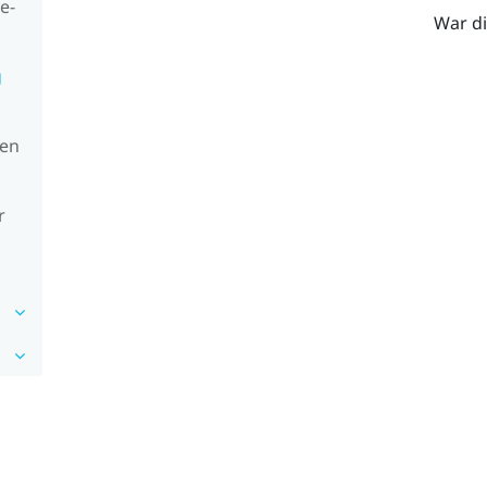
e-
War di
g
sen
r