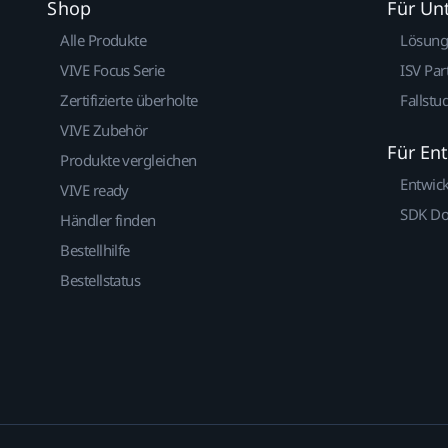
Shop
Für U
Alle Produkte
Lösun
VIVE Focus Serie
ISV Par
Zertifizierte überholte
Fallstu
VIVE Zubehör
Für En
Produkte vergleichen
Entwic
VIVE ready
SDK D
Händler finden
Bestellhilfe
Bestellstatus