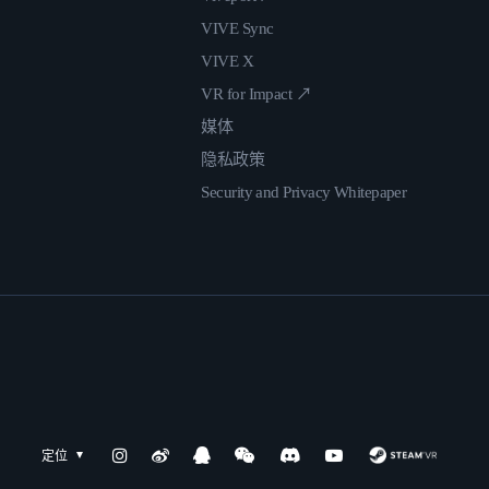
VIVE Sync
VIVE X
VR for Impact ↗
媒体
隐私政策
Security and Privacy Whitepaper
定位