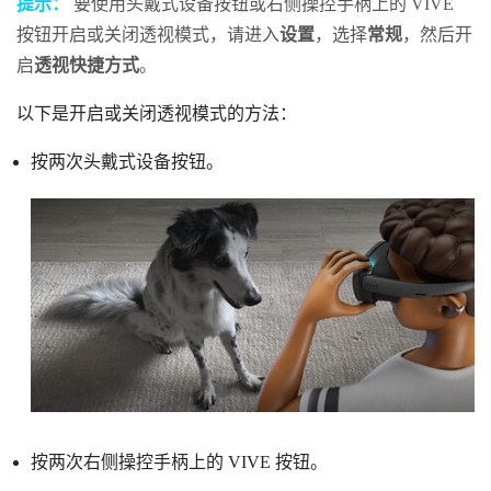
提示：
要使用
头戴式设备
按钮或右侧操控手柄上的
VIVE
按钮开启或关闭透视模式，请进入
设置
，选择
常规
，然后开
启
透视快捷方式
。
以下是开启或关闭透视模式的方法：
按两次
头戴式设备
按钮。
按两次右侧操控手柄上的
VIVE
按钮。