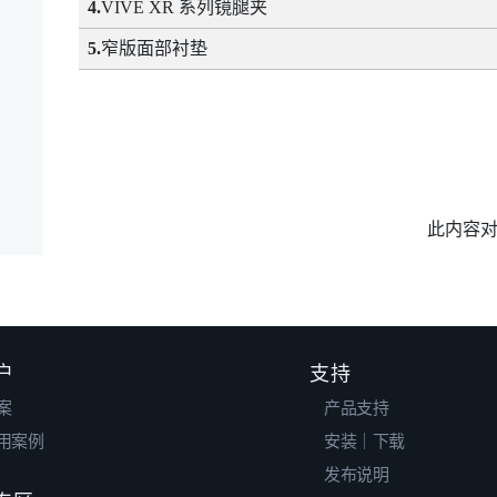
4.
VIVE XR 系列镜腿夹
5.
窄版面部衬垫
此内容
户
支持
案
产品支持
用案例
安装｜下载
发布说明