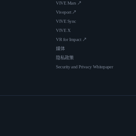
VIVE Mars ↗
Viveport ↗
VIVE Sync
VIVE X
VR for Impact ↗
媒体
隐私政策
Security and Privacy Whitepaper