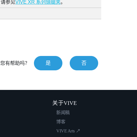
请参见
VIVE XR 系列镜腿夹
。
是
否
对您有帮助吗？
关于VIVE
新闻稿
博客
VIVE Arts ↗