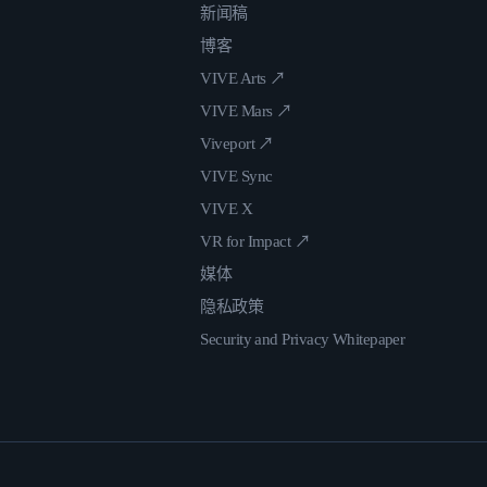
新闻稿
博客
VIVE Arts ↗
VIVE Mars ↗
Viveport ↗
VIVE Sync
VIVE X
VR for Impact ↗
媒体
隐私政策
Security and Privacy Whitepaper