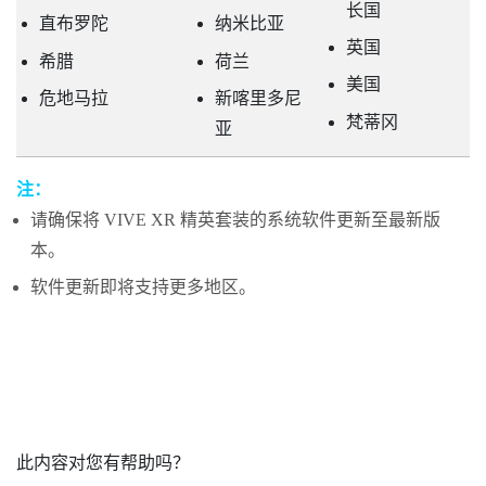
长国
直布罗陀
纳米比亚
英国
希腊
荷兰
美国
危地马拉
新喀里多尼
梵蒂冈
亚
注：
请确保将
VIVE XR 精英套装
的系统软件更新至最新版
本。
软件更新即将支持更多地区。
此内容对您有帮助吗？