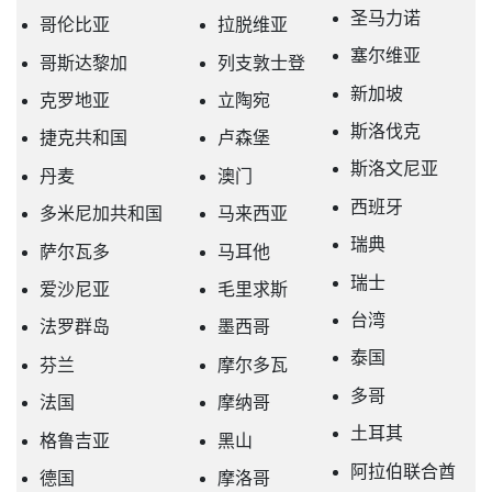
圣马力诺
哥伦比亚
拉脱维亚
塞尔维亚
哥斯达黎加
列支敦士登
新加坡
克罗地亚
立陶宛
斯洛伐克
捷克共和国
卢森堡
斯洛文尼亚
丹麦
澳门
西班牙
多米尼加共和国
马来西亚
瑞典
萨尔瓦多
马耳他
瑞士
爱沙尼亚
毛里求斯
台湾
法罗群岛
墨西哥
泰国
芬兰
摩尔多瓦
多哥
法国
摩纳哥
土耳其
格鲁吉亚
黑山
阿拉伯联合酋
德国
摩洛哥