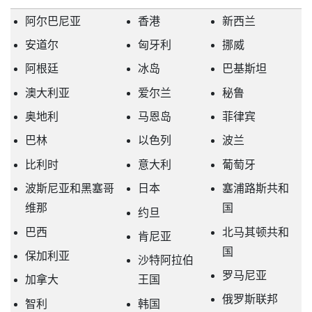
阿尔巴尼亚
香港
新西兰
安道尔
匈牙利
挪威
阿根廷
冰岛
巴基斯坦
澳大利亚
爱尔兰
秘鲁
奥地利
马恩岛
菲律宾
巴林
以色列
波兰
比利时
意大利
葡萄牙
波斯尼亚和黑塞哥
日本
塞浦路斯共和
维那
国
约旦
巴西
北马其顿共和
肯尼亚
国
保加利亚
沙特阿拉伯
罗马尼亚
加拿大
王国
俄罗斯联邦
智利
韩国