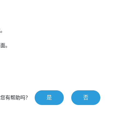
性
。
页面。
是
否
对您有帮助吗？