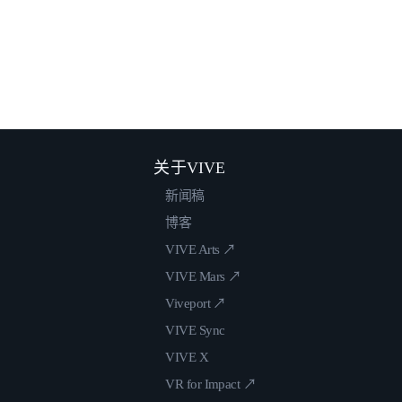
关于VIVE
新闻稿
博客
VIVE Arts ↗
VIVE Mars ↗
Viveport ↗
VIVE Sync
VIVE X
VR for Impact ↗