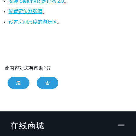
安装
SteamVR
定位器 2.0
。
配置定位器频道
。
设置房间尺度的
游玩区
。
此内容对您有帮助吗？
是
否
在线商城