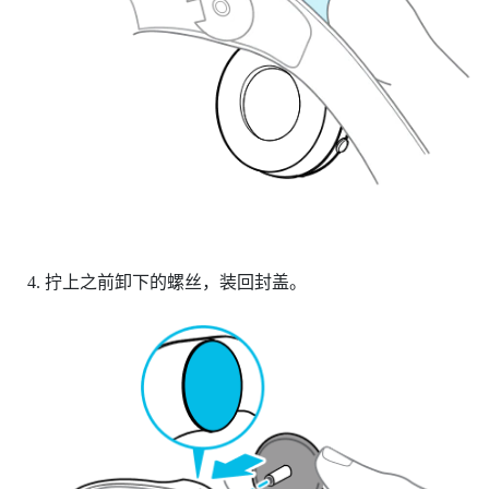
拧上之前卸下的螺丝，装回封盖。