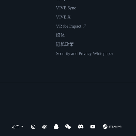
VIVE Sync
VIVE X
VR for Impact ↗
媒体
隐私政策
Security and Privacy Whitepaper
定位