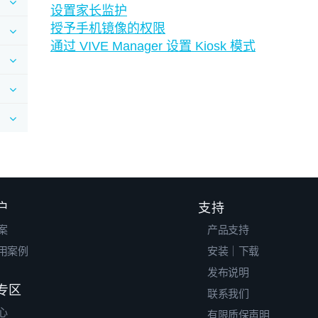
设置家长监护
授予手机镜像的权限
通过 VIVE Manager 设置 Kiosk 模式
户
支持
案
产品支持
用案例
安装｜下载
发布说明
专区
联系我们
心
有限质保声明