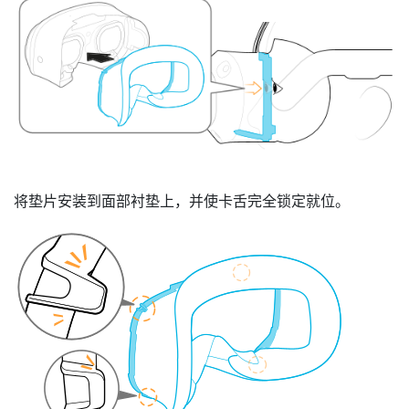
将
垫片
安装到面部衬垫上，并使卡舌完全锁定就位。