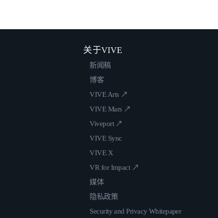
关于VIVE
新闻稿
博客
VIVE Arts ↗
VIVE Mars ↗
Viveport ↗
VIVE Sync
VIVE X
VR for Impact ↗
媒体
隐私政策
Security and Privacy Whitepaper