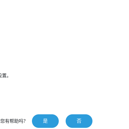
设置。
是
否
对您有帮助吗？