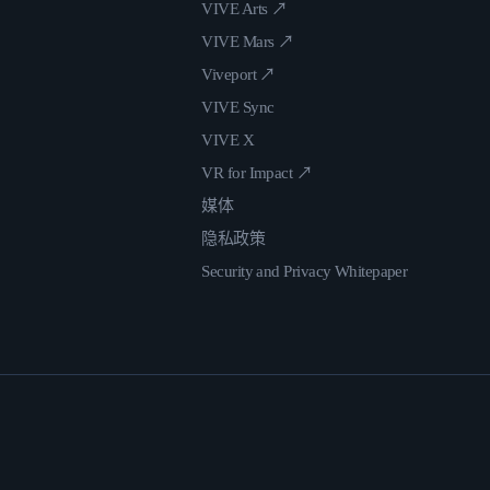
VIVE Arts ↗
VIVE Mars ↗
Viveport ↗
VIVE Sync
VIVE X
VR for Impact ↗
媒体
隐私政策
Security and Privacy Whitepaper