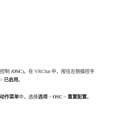
制 (
OSC
)。在
VRChat
中，按住左侧操控手
>
已启用
。
动作菜单
中，选择
选项
>
OSC
>
重置配置
。