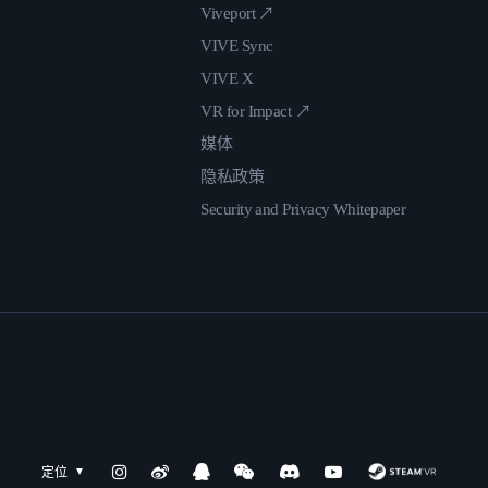
Viveport ↗
VIVE Sync
VIVE X
VR for Impact ↗
媒体
隐私政策
Security and Privacy Whitepaper
定位