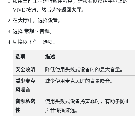
如果当前正在运行应用程序，请按右侧操控手柄上的
VIVE
按钮，然后选择
返回大厅
。
在
大厅
中，选择
设置
。
选择
常规
>
音频
。
切换以下任一选项：
选项
描述
安全收听
降低使用头戴式设备时的最大音量。
减少麦克
减少使用麦克风时的背景噪音。
风噪音
音频私密
使用头戴式设备扬声器时，有助于防止
性
声音传播过远。