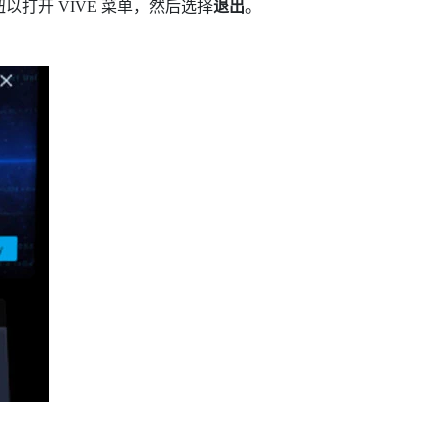
钮以打开
VIVE 菜单
，然后选择
退出
。