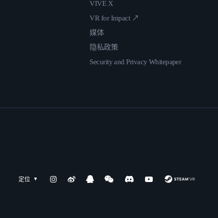
VIVE X
VR for Impact ↗
媒体
隐私政策
Security and Privacy Whitepaper
定位