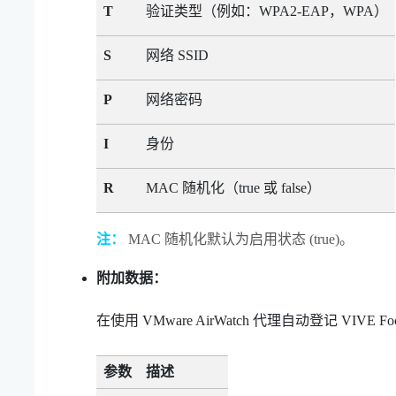
T
验证类型（例如：WPA2-EAP，WPA）
S
网络 SSID
P
网络密码
I
身份
R
MAC 随机化（true 或 false）
注：
MAC 随机化默认为启用状态 (true)。
附加数据：
在使用
VMware AirWatch
代理自动登记
VIVE Fo
参数
描述