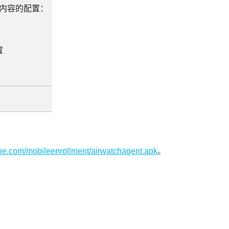
内容的配置：
置
one.com/mobileenrollment/airwatchagent.apk
。