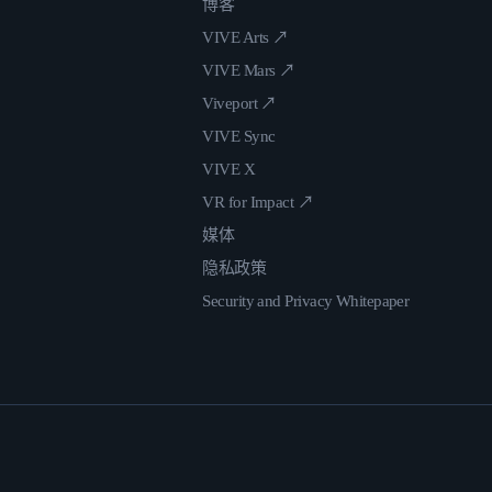
博客
VIVE Arts ↗
VIVE Mars ↗
Viveport ↗
VIVE Sync
VIVE X
VR for Impact ↗
媒体
隐私政策
Security and Privacy Whitepaper