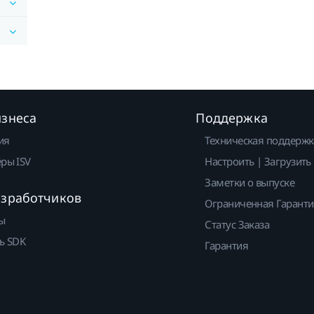
изнеса
Поддержка
ия
Техническая поддержк
ры ISV
Настроить | Загрузить
Заметки о выпуске
азработчиков
Ограниченная Гарант
ы
Статус Заказа
ь SDK
Гарантия