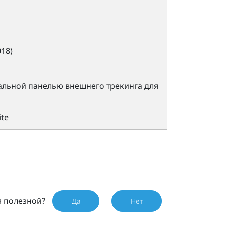
18)
льной панелью внешнего трекинга для
te
я полезной?
Да
Нет