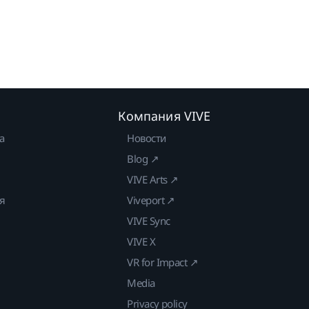
Компания VIVE
а
Новости
Blog ↗
VIVE Arts ↗
ия
Viveport ↗
VIVE Sync
VIVE X
VR for Impact ↗
Media
Privacy policy