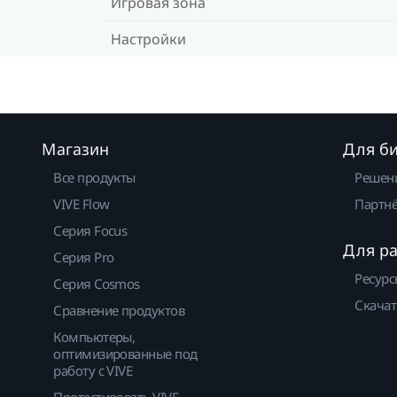
Игровая зона
Настройки
Магазин
Для б
Все продукты
Решен
VIVE Flow
Партнё
Серия Focus
Для р
Серия Pro
Ресурс
Серия Cosmos
Скачат
Сравнение продуктов
Компьютеры,
оптимизированные под
работу с VIVE
Протестировать VIVE