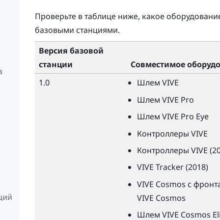
Проверьте в таблице ниже, какое оборудован
базовыми станциями.
Версия базовой
станции
Совместимое оборуд
а
1.0
Шлем
VIVE
Шлем
VIVE
Pro
Шлем
VIVE
Pro Eye
Контроллеры
VIVE
Контроллеры
VIVE
(20
VIVE
Tracker (2018)
VIVE
Cosmos с фронта
нций
VIVE
Cosmos
Шлем
VIVE
Cosmos Eli