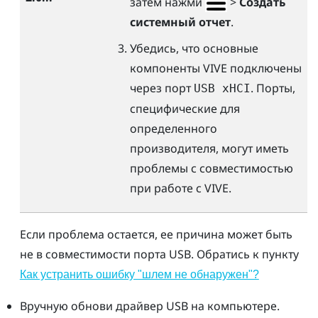
затем нажми
>
Создать
системный отчет
.
Убедись, что основные
компоненты
VIVE
подключены
через порт
. Порты,
USB xHCI
специфические для
определенного
производителя, могут иметь
проблемы с совместимостью
при работе с
VIVE
.
Если проблема остается, ее причина может быть
не в совместимости порта USB. Обратись к пункту
Как устранить ошибку "‍шлем не обнаружен"‍?
Вручную обнови драйвер USB на компьютере.