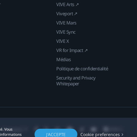
r
VIVE Arts ↗
Viveport ↗
VIVE Mars
VIVE Sync
VIVE X
VR for Impact ↗
Médias
Politique de confidentialité
Security and Privacy
Whitepaper
té. Vous
Localisation
J'ACCEPTE
Cookie preferences
'informations