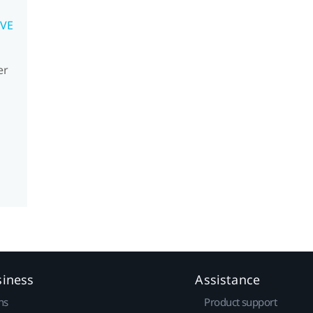
IVE
er
siness
Assistance
ns
Product support