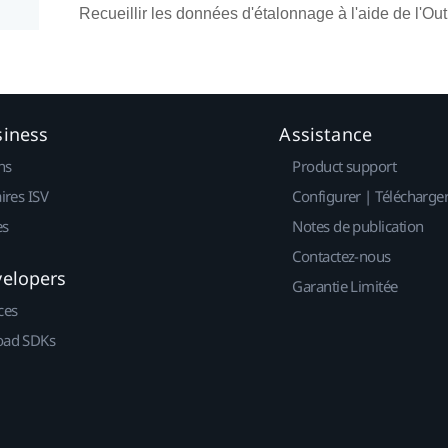
Recueillir les données d'étalonnage à l'aide de l'Ou
siness
Assistance
ns
Product support
ires ISV
Configurer | Télécharge
es
Notes de publication
Contactez-nous
velopers
Garantie Limitée
ces
ad SDKs