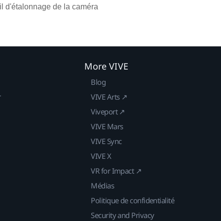
til d'étalonnage de la caméra
More VIVE
Blog
r
VIVE Arts ↗
Viveport ↗
VIVE Mars
VIVE Sync
VIVE X
VR for Impact ↗
Médias
Politique de confidentialité
Security and Privacy