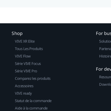
Shop
For bu
VIVE XR Elite
Solutio
Tous Les Produits
Partena
VIVE Flow
Histoir
Série VIVE Focus
For de
Série VIVE Pro
Resour
Comparez les produits
Downlo
Accessoires
VIVE ready
Statut de la commande
Aide à la commande