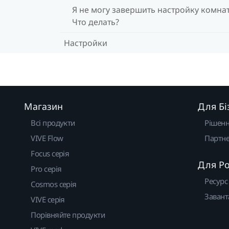
Я не могу завершить настройку комна
Что делать?
Настройки
Магазин
Для Бі
Всі продукти
Рішен
VIVE Flow
Партне
Focus серія
Для Р
Pro серія
Ресурс
Cosmos серія
Завант
VIVE серія
Порівняйте продукти