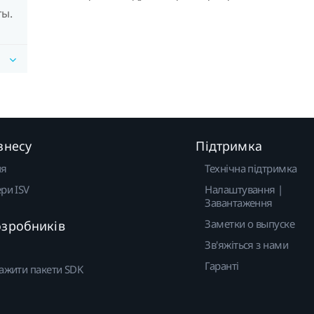
ты.
знесу
Підтримка
ня
Технічна підтримка
ри ISV
Налаштування |
Завантаження
Заметки о выпуске
озробників
Зв'яжіться з нами
Гаранті
ажити пакети SDK