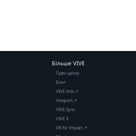
Більше VIVE
Прес-центр
Блог
VIVE Arts ↗
Viveport ↗
VIVE Sync
VIVE X
VR for Impact ↗