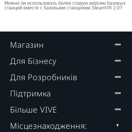
Можно ли использовать более старую версию базовых
станций вместе с базовыми станциями SteamVR 2.0?
Магазин
Для Бізнесу
Для Розробників
Підтримка
Більше VIVE
Місцезнаходження: