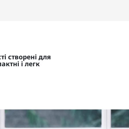
ті створені для
актні і легк