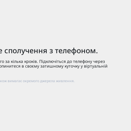
е сполучення з телефоном.
го за кілька кроків. Підключіться до телефону через
 опинитеся в своєму затишному куточку у віртуальній
також вимагає окремого джерела живлення.