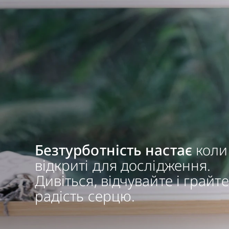
Безтурботність настає
коли
відкриті для дослідження.
Дивіться, відчувайте і грайте
радість серцю.