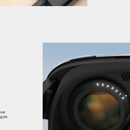
ьне
 для