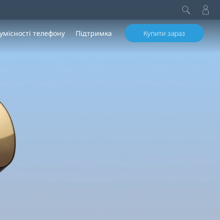
умісності телефону
Підтримка
Купити зараз