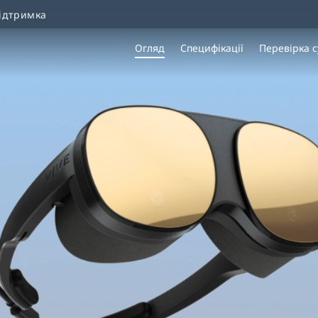
ідтримка
Огляд
Специфікації
Перевірка с