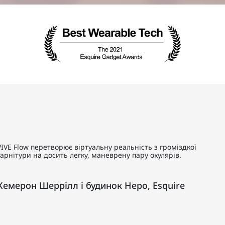
VIVE Flow перетворює віртуальну реальність з громіздкої
гарнітури на досить легку, маневрену пару окулярів.
Кемерон Шеррілл і будинок Неро, Esquire