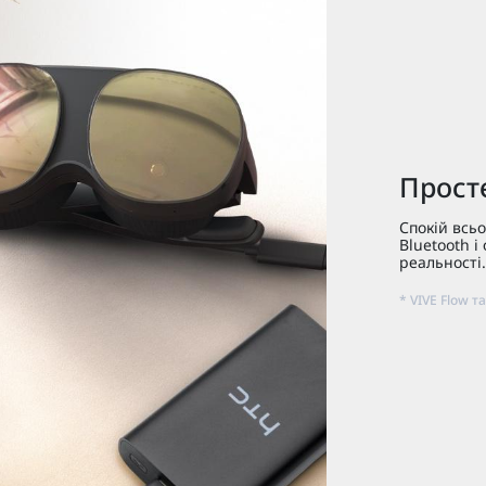
Прост
Спокій всьо
Bluetooth і
реальності.
* VIVE Flow 