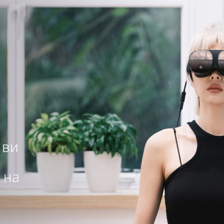
 ви
 на