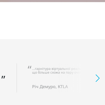
...гарнітура віртуальної реальності, яка наст
що більше схожа на пару очок...
Річ Демуро, KTLA