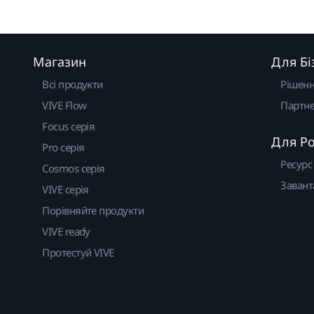
Магазин
Для Бі
Всі продукти
Рішен
VIVE Flow
Партне
Focus серія
Для Р
Pro серія
Ресурс
Cosmos серія
Завант
VIVE серія
Порівняйте продукти
VIVE ready
Протестуй VIVE