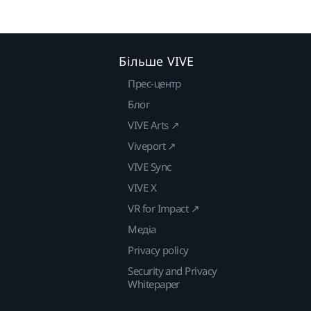
Більше VIVE
Прес-центр
Блог
VIVE Arts ↗
Viveport ↗
VIVE Sync
VIVE X
VR for Impact ↗
Медіа
Privacy policy
Security and Privacy
Whitepaper