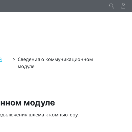
й
>
Сведения о коммуникационном
модуле
онном модуле
одключения шлема к компьютеру.