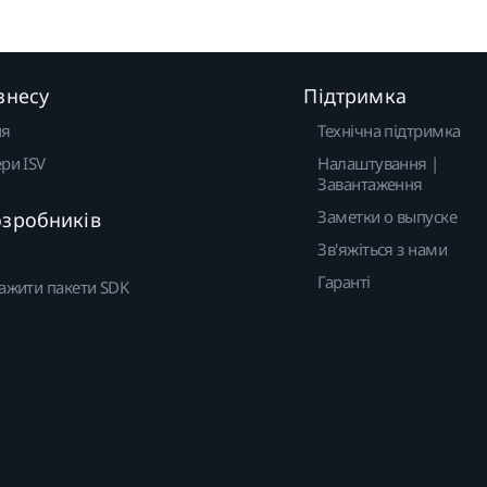
знесу
Підтримка
ня
Технічна підтримка
ри ISV
Налаштування |
Завантаження
Заметки о выпуске
озробників
Зв'яжіться з нами
Гаранті
ажити пакети SDK