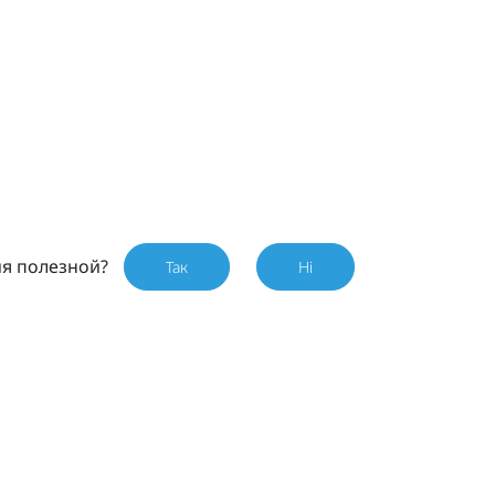
ия полезной?
Так
Ні